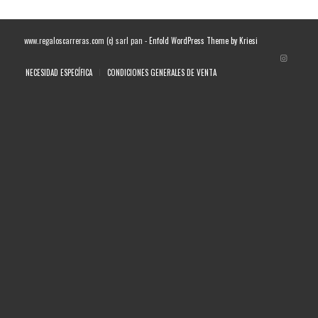
www.regaloscarreras.com (c) sarl pan -
Enfold WordPress Theme by Kriesi
NECESIDAD ESPECÍFICA
CONDICIONES GENERALES DE VENTA