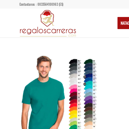
Contactanos : 0033564100963 (ES)
NATA