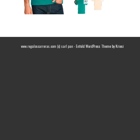
www.regaloscarreras.com (c) sarl pan -
Enfold WordPress Theme by Kriesi