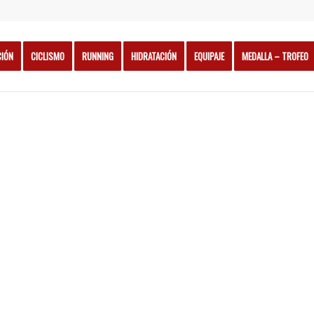
CIÓN
CICLISMO
RUNNING
HIDRATACIÓN
EQUIPAJE
MEDALLA – TROFEO