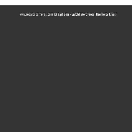
www.regaloscarreras.com (c) sarl pan -
Enfold WordPress Theme by Kriesi