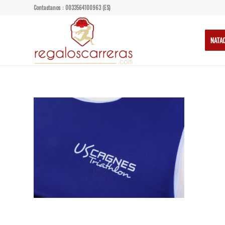
Contactanos : 0033564100963 (ES)
NATA