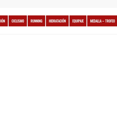
CIÓN
CICLISMO
RUNNING
HIDRATACIÓN
EQUIPAJE
MEDALLA – TROFEO