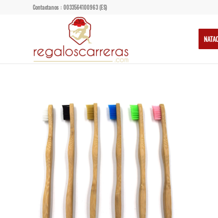
Contactanos : 0033564100963 (ES)
NATA