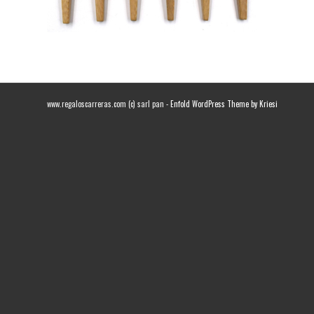
www.regaloscarreras.com (c) sarl pan -
Enfold WordPress Theme by Kriesi