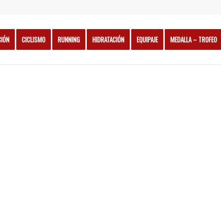
CIÓN
CICLISMO
RUNNING
HIDRATACIÓN
EQUIPAJE
MEDALLA – TROFEO