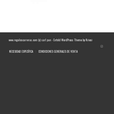
www.regaloscarreras.com (c) sarl pan -
Enfold WordPress Theme by Kriesi
NECESIDAD ESPECÍFICA
CONDICIONES GENERALES DE VENTA