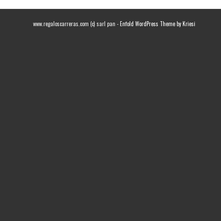
www.regaloscarreras.com (c) sarl pan -
Enfold WordPress Theme by Kriesi