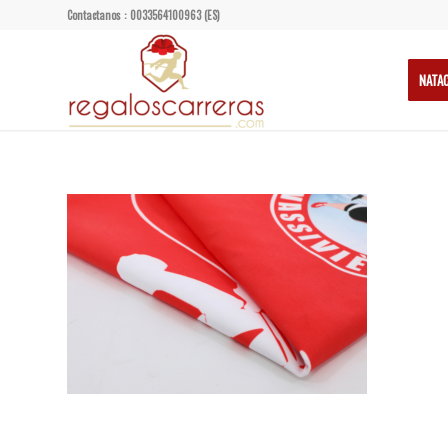
Contactanos : 0033564100963 (ES)
NATA