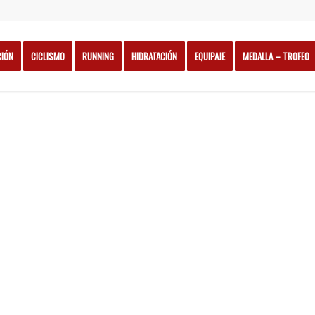
CIÓN
CICLISMO
RUNNING
HIDRATACIÓN
EQUIPAJE
MEDALLA – TROFEO