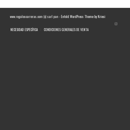
www.regaloscarreras.com (c) sarl pan -
Enfold WordPress Theme by Kriesi
NECESIDAD ESPECÍFICA
CONDICIONES GENERALES DE VENTA