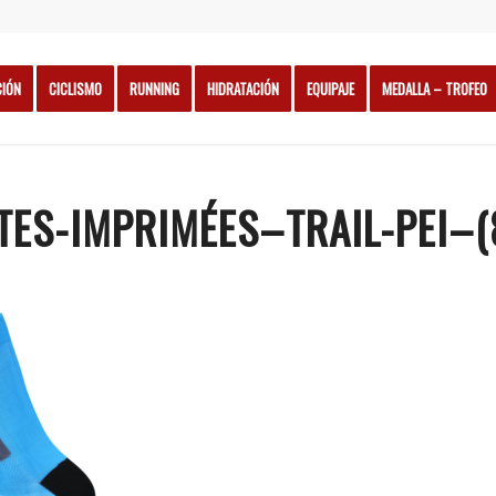
CIÓN
CICLISMO
RUNNING
HIDRATACIÓN
EQUIPAJE
MEDALLA – TROFEO
ES-IMPRIMÉES–TRAIL-PEI–(