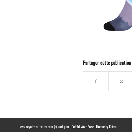
Partager cette publication
www.regaloscarreras.com (c) sarl pan -
Enfold WordPress Theme by Kriesi