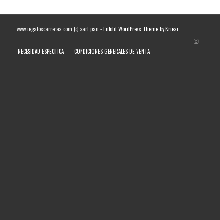
www.regaloscarreras.com (c) sarl pan -
Enfold WordPress Theme by Kriesi
NECESIDAD ESPECÍFICA
CONDICIONES GENERALES DE VENTA