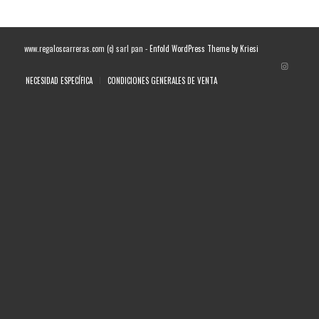
www.regaloscarreras.com (c) sarl pan -
Enfold WordPress Theme by Kriesi
NECESIDAD ESPECÍFICA
CONDICIONES GENERALES DE VENTA