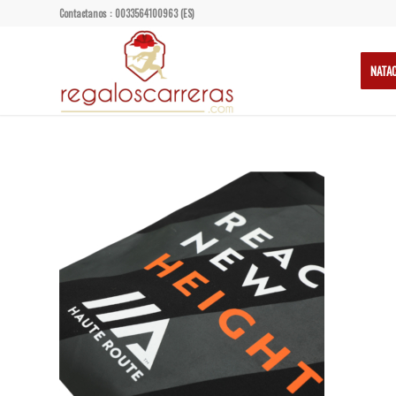
Contactanos : 0033564100963 (ES)
NATA