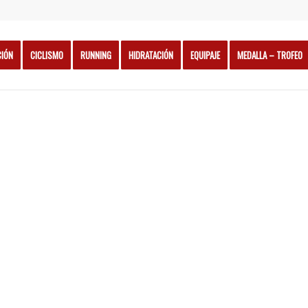
CIÓN
CICLISMO
RUNNING
HIDRATACIÓN
EQUIPAJE
MEDALLA – TROFEO