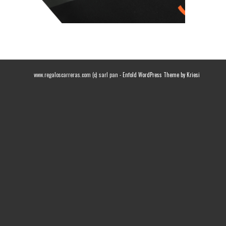
www.regaloscarreras.com (c) sarl pan -
Enfold WordPress Theme by Kriesi