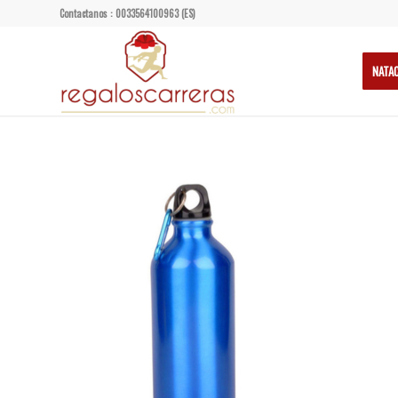
Contactanos : 0033564100963 (ES)
NATA