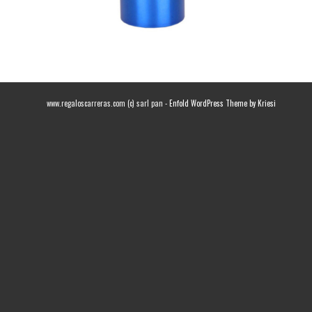
www.regaloscarreras.com (c) sarl pan -
Enfold WordPress Theme by Kriesi