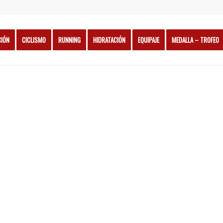
CIÓN
CICLISMO
RUNNING
HIDRATACIÓN
EQUIPAJE
MEDALLA – TROFEO