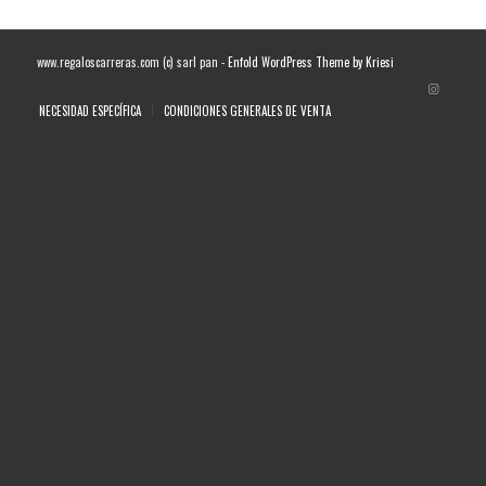
www.regaloscarreras.com (c) sarl pan -
Enfold WordPress Theme by Kriesi
NECESIDAD ESPECÍFICA
CONDICIONES GENERALES DE VENTA