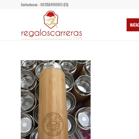
Contactanos : 0033564100963 (ES)
NATA