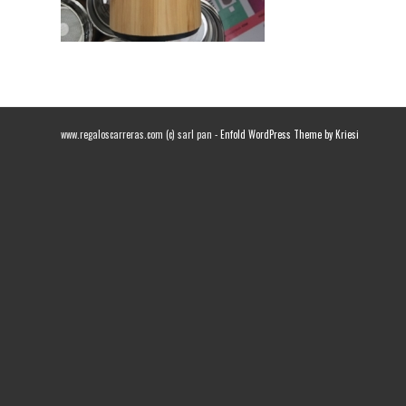
www.regaloscarreras.com (c) sarl pan -
Enfold WordPress Theme by Kriesi