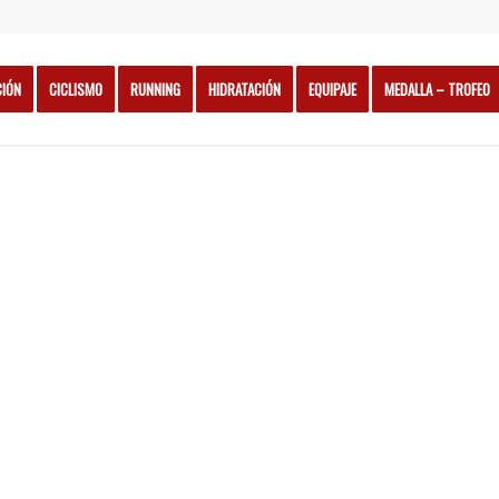
CIÓN
CICLISMO
RUNNING
HIDRATACIÓN
EQUIPAJE
MEDALLA – TROFEO