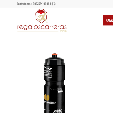
Contactanos : 0033564100963 (ES)
NATA