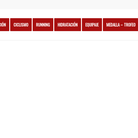
CIÓN
CICLISMO
RUNNING
HIDRATACIÓN
EQUIPAJE
MEDALLA – TROFEO