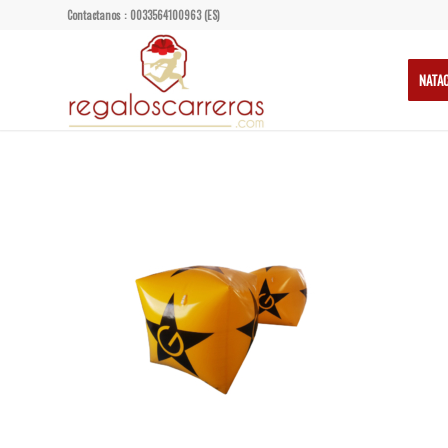
Contactanos : 0033564100963 (ES)
NATA