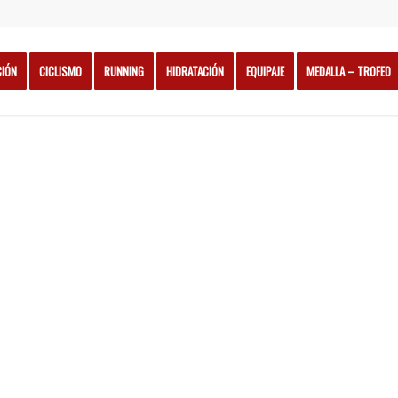
CIÓN
CICLISMO
RUNNING
HIDRATACIÓN
EQUIPAJE
MEDALLA – TROFEO