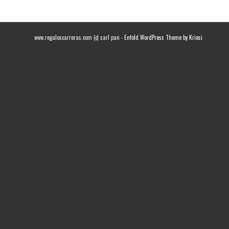
www.regaloscarreras.com (c) sarl pan -
Enfold WordPress Theme by Kriesi