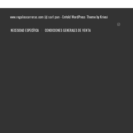
www.regaloscarreras.com (c) sarl pan -
Enfold WordPress Theme by Kriesi
NECESIDAD ESPECÍFICA
CONDICIONES GENERALES DE VENTA