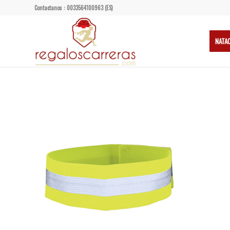
Contactanos : 0033564100963 (ES)
NATA