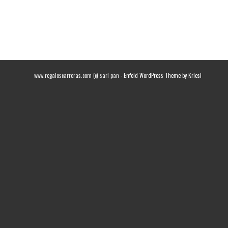
www.regaloscarreras.com (c) sarl pan -
Enfold WordPress Theme by Kriesi