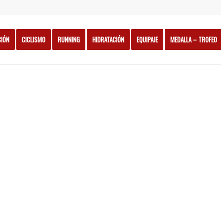
CIÓN
CICLISMO
RUNNING
HIDRATACIÓN
EQUIPAJE
MEDALLA – TROFEO