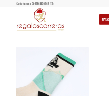
Contactanos : 0033564100963 (ES)
NATA