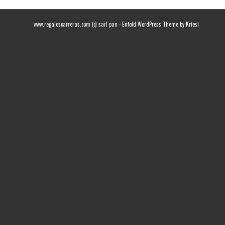
www.regaloscarreras.com (c) sarl pan -
Enfold WordPress Theme by Kriesi