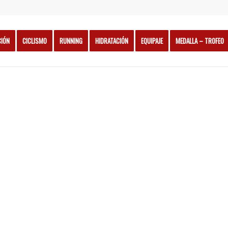
CIÓN
CICLISMO
RUNNING
HIDRATACIÓN
EQUIPAJE
MEDALLA – TROFEO