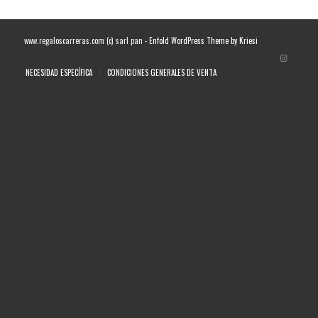
www.regaloscarreras.com (c) sarl pan -
Enfold WordPress Theme by Kriesi
NECESIDAD ESPECÍFICA
CONDICIONES GENERALES DE VENTA