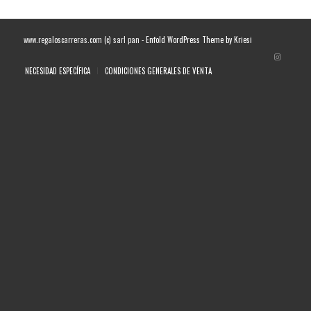
www.regaloscarreras.com (c) sarl pan -
Enfold WordPress Theme by Kriesi
NECESIDAD ESPECÍFICA
CONDICIONES GENERALES DE VENTA