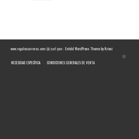
www.regaloscarreras.com (c) sarl pan -
Enfold WordPress Theme by Kriesi
NECESIDAD ESPECÍFICA
CONDICIONES GENERALES DE VENTA