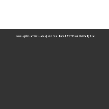
www.regaloscarreras.com (c) sarl pan -
Enfold WordPress Theme by Kriesi