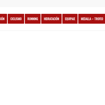
CIÓN
CICLISMO
RUNNING
HIDRATACIÓN
EQUIPAJE
MEDALLA – TROFEO