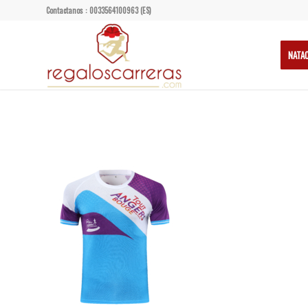
Contactanos : 0033564100963 (ES)
NATA