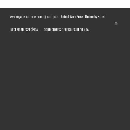
www.regaloscarreras.com (c) sarl pan -
Enfold WordPress Theme by Kriesi
NECESIDAD ESPECÍFICA
CONDICIONES GENERALES DE VENTA