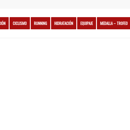
CIÓN
CICLISMO
RUNNING
HIDRATACIÓN
EQUIPAJE
MEDALLA – TROFEO