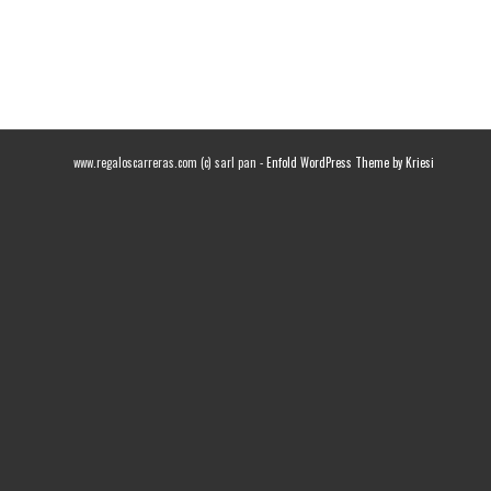
www.regaloscarreras.com (c) sarl pan -
Enfold WordPress Theme by Kriesi