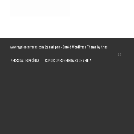
www.regaloscarreras.com (c) sarl pan -
Enfold WordPress Theme by Kriesi
NECESIDAD ESPECÍFICA
CONDICIONES GENERALES DE VENTA