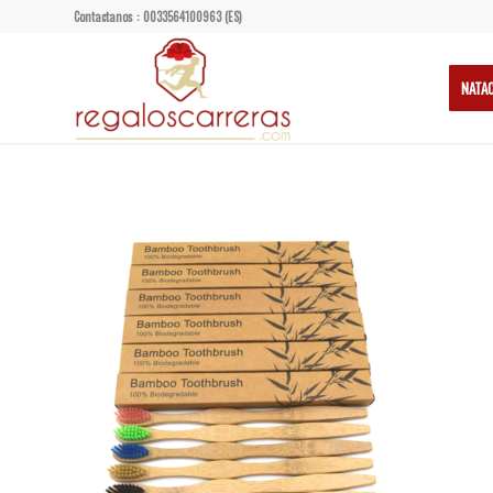
Contactanos : 0033564100963 (ES)
NATA