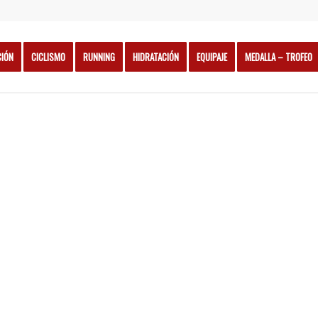
CIÓN
CICLISMO
RUNNING
HIDRATACIÓN
EQUIPAJE
MEDALLA – TROFEO