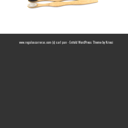
www.regaloscarreras.com (c) sarl pan -
Enfold WordPress Theme by Kriesi