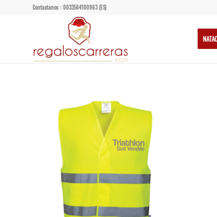
Contactanos : 0033564100963 (ES)
NATA