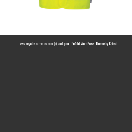
www.regaloscarreras.com (c) sarl pan -
Enfold WordPress Theme by Kriesi