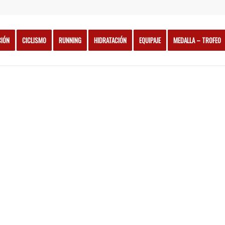
CIÓN
CICLISMO
RUNNING
HIDRATACIÓN
EQUIPAJE
MEDALLA – TROFEO