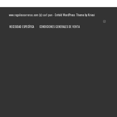
www.regaloscarreras.com (c) sarl pan -
Enfold WordPress Theme by Kriesi
NECESIDAD ESPECÍFICA
CONDICIONES GENERALES DE VENTA