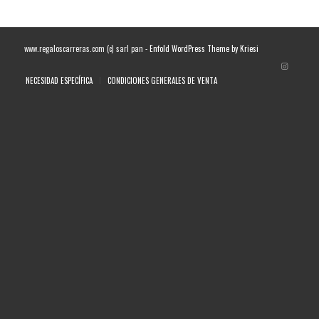
www.regaloscarreras.com (c) sarl pan -
Enfold WordPress Theme by Kriesi
NECESIDAD ESPECÍFICA
CONDICIONES GENERALES DE VENTA