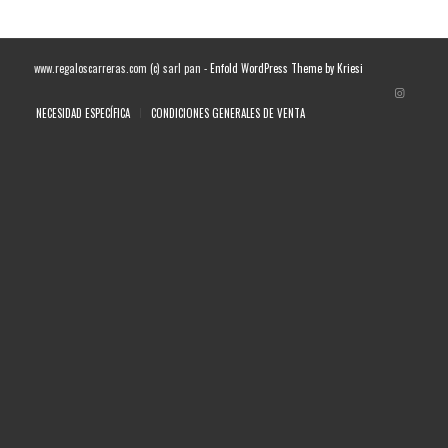
www.regaloscarreras.com (c) sarl pan -
Enfold WordPress Theme by Kriesi
NECESIDAD ESPECÍFICA
CONDICIONES GENERALES DE VENTA