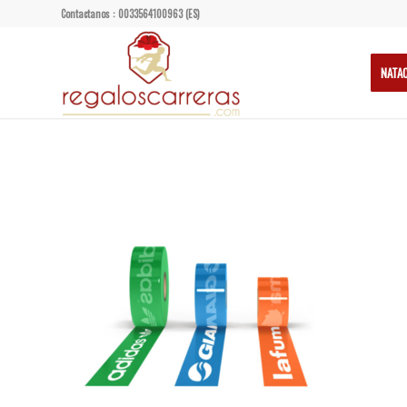
Contactanos : 0033564100963 (ES)
NATA