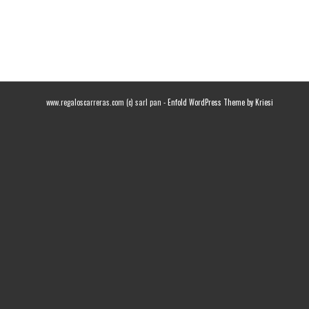
www.regaloscarreras.com (c) sarl pan -
Enfold WordPress Theme by Kriesi