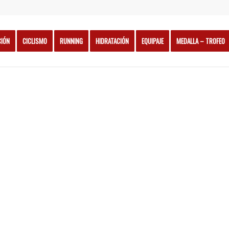
CIÓN
CICLISMO
RUNNING
HIDRATACIÓN
EQUIPAJE
MEDALLA – TROFEO