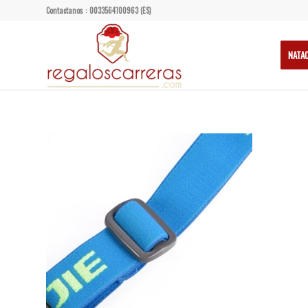
Contactanos : 0033564100963 (ES)
NATA