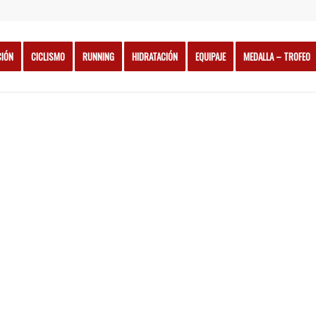
CIÓN
CICLISMO
RUNNING
HIDRATACIÓN
EQUIPAJE
MEDALLA – TROFEO