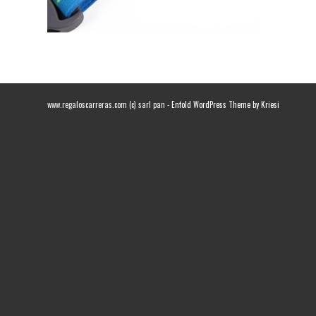
www.regaloscarreras.com (c) sarl pan -
Enfold WordPress Theme by Kriesi