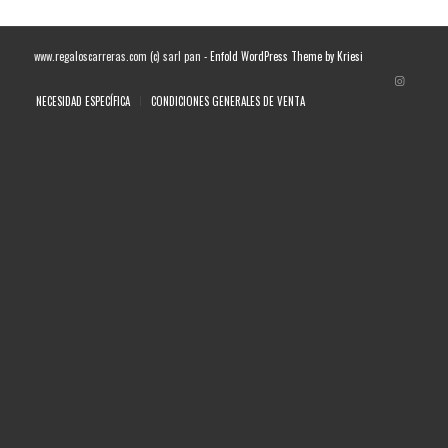
www.regaloscarreras.com (c) sarl pan -
Enfold WordPress Theme by Kriesi
NECESIDAD ESPECÍFICA
CONDICIONES GENERALES DE VENTA