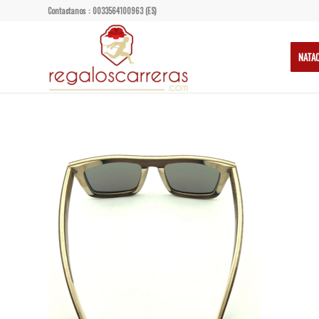
Contactanos : 0033564100963 (ES)
NATA