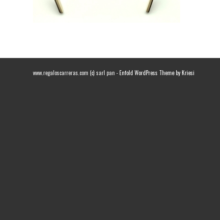
www.regaloscarreras.com (c) sarl pan -
Enfold WordPress Theme by Kriesi