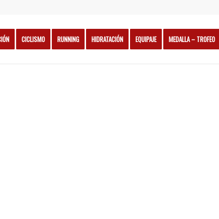
CIÓN
CICLISMO
RUNNING
HIDRATACIÓN
EQUIPAJE
MEDALLA – TROFEO