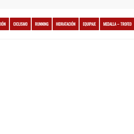
CIÓN
CICLISMO
RUNNING
HIDRATACIÓN
EQUIPAJE
MEDALLA – TROFEO