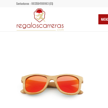
Contactanos : 0033564100963 (ES)
NATA