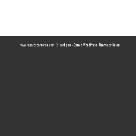
www.regaloscarreras.com (c) sarl pan -
Enfold WordPress Theme by Kriesi