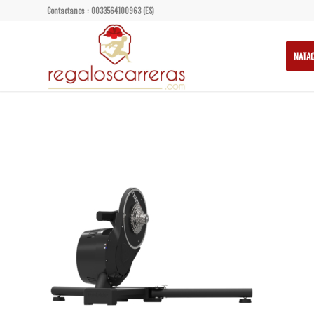
Contactanos : 0033564100963 (ES)
NATA