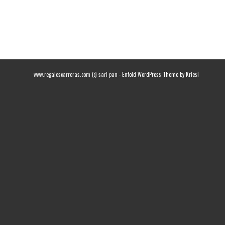
www.regaloscarreras.com (c) sarl pan -
Enfold WordPress Theme by Kriesi