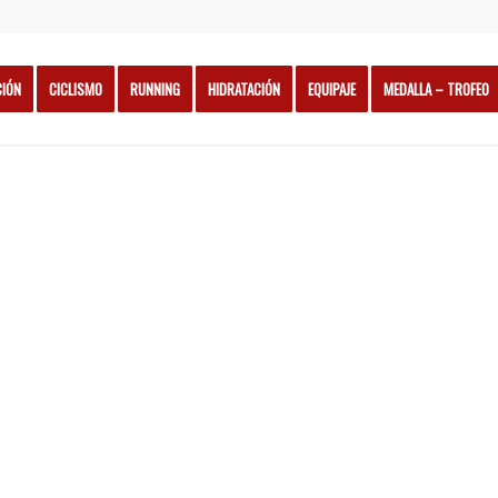
CIÓN
CICLISMO
RUNNING
HIDRATACIÓN
EQUIPAJE
MEDALLA – TROFEO