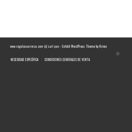
www.regaloscarreras.com (c) sarl pan -
Enfold WordPress Theme by Kriesi
NECESIDAD ESPECÍFICA
CONDICIONES GENERALES DE VENTA