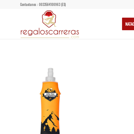
Contactanos : 0033564100963 (ES)
NATA