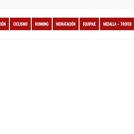
CIÓN
CICLISMO
RUNNING
HIDRATACIÓN
EQUIPAJE
MEDALLA – TROFEO