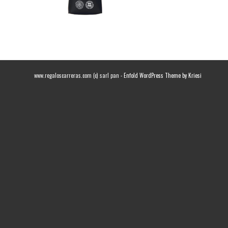
www.regaloscarreras.com (c) sarl pan -
Enfold WordPress Theme by Kriesi