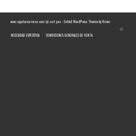
www.regaloscarreras.com (c) sarl pan -
Enfold WordPress Theme by Kriesi
NECESIDAD ESPECÍFICA
CONDICIONES GENERALES DE VENTA