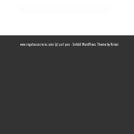
www.regaloscarreras.com (c) sarl pan -
Enfold WordPress Theme by Kriesi