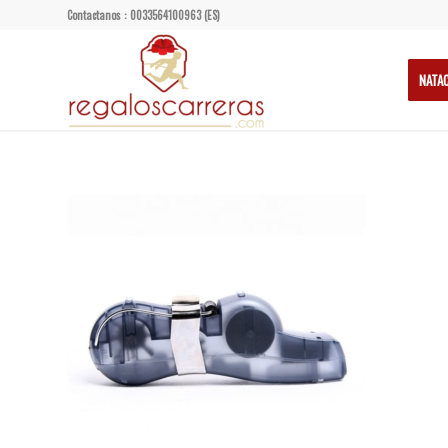
Contactanos : 0033564100963 (ES)
NATA