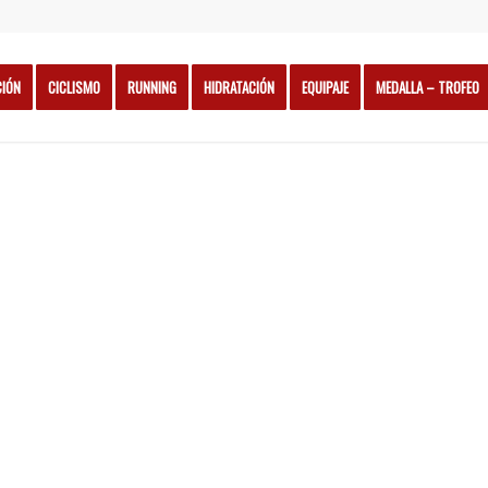
CIÓN
CICLISMO
RUNNING
HIDRATACIÓN
EQUIPAJE
MEDALLA – TROFEO