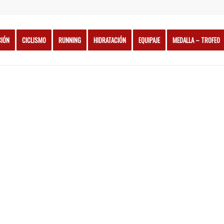
CIÓN
CICLISMO
RUNNING
HIDRATACIÓN
EQUIPAJE
MEDALLA – TROFEO