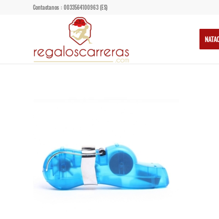
Contactanos : 0033564100963 (ES)
NATA