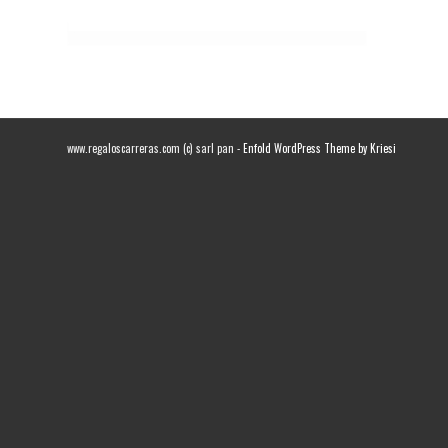
www.regaloscarreras.com (c) sarl pan -
Enfold WordPress Theme by Kriesi