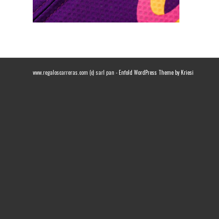
www.regaloscarreras.com (c) sarl pan -
Enfold WordPress Theme by Kriesi