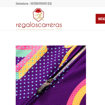
Contactanos : 0033564100963 (ES)
NATA