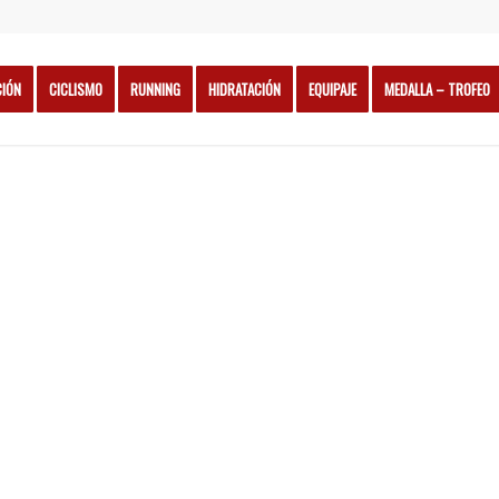
CIÓN
CICLISMO
RUNNING
HIDRATACIÓN
EQUIPAJE
MEDALLA – TROFEO