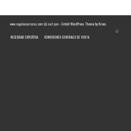
www.regaloscarreras.com (c) sarl pan -
Enfold WordPress Theme by Kriesi
NECESIDAD ESPECÍFICA
CONDICIONES GENERALES DE VENTA