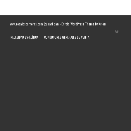
www.regaloscarreras.com (c) sarl pan -
Enfold WordPress Theme by Kriesi
NECESIDAD ESPECÍFICA
CONDICIONES GENERALES DE VENTA