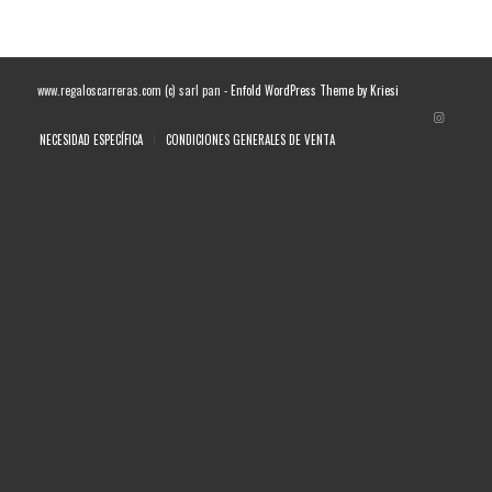
www.regaloscarreras.com (c) sarl pan -
Enfold WordPress Theme by Kriesi
NECESIDAD ESPECÍFICA
CONDICIONES GENERALES DE VENTA