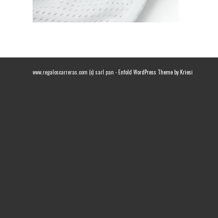
www.regaloscarreras.com (c) sarl pan -
Enfold WordPress Theme by Kriesi