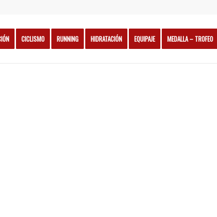
CIÓN
CICLISMO
RUNNING
HIDRATACIÓN
EQUIPAJE
MEDALLA – TROFEO