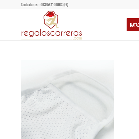
Contactanos : 0033564100963 (ES)
NATA