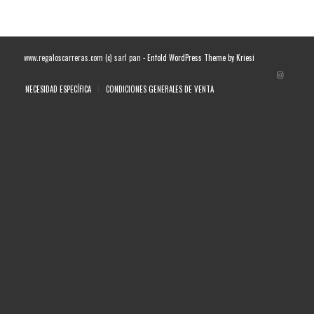
www.regaloscarreras.com (c) sarl pan -
Enfold WordPress Theme by Kriesi
NECESIDAD ESPECÍFICA
CONDICIONES GENERALES DE VENTA