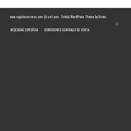
www.regaloscarreras.com (c) sarl pan -
Enfold WordPress Theme by Kriesi
NECESIDAD ESPECÍFICA
CONDICIONES GENERALES DE VENTA