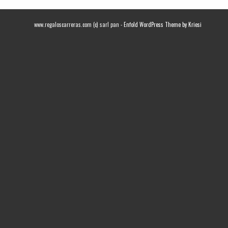
www.regaloscarreras.com (c) sarl pan -
Enfold WordPress Theme by Kriesi