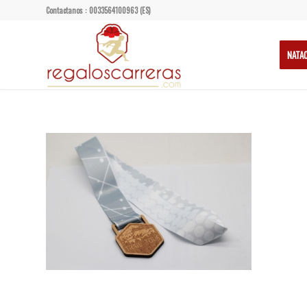
Contactanos : 0033564100963 (ES)
NATA