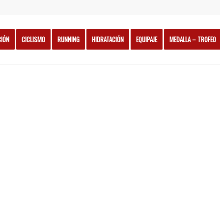
CIÓN
CICLISMO
RUNNING
HIDRATACIÓN
EQUIPAJE
MEDALLA – TROFEO